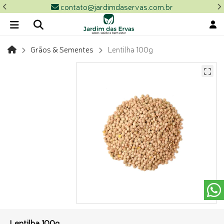
contato@jardimdaservas.com.br
Grãos & Sementes
Lentilha 100g
Lentilha 100g