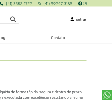
(41) 3382-1722
(41) 99247-3185
Entrar
log
Contato
dquiriu de forma rápida, segura e dentro do prazo
eja executada com excelência, resultando em uma