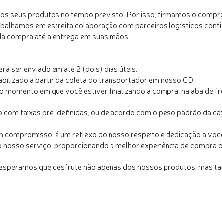
os seus produtos no tempo previsto. Por isso, firmamos o compr
alhamos em estreita colaboração com parceiros logísticos confiáv
a compra até a entrega em suas mãos.
á ser enviado em até 2 (dois) dias úteis.
bilizado a partir da coleta do transportador em nosso CD.
no momento em que você estiver finalizando a compra, na aba de f
to com faixas pré-definidas, ou de acordo com o peso padrão da ca
 um compromisso, é um reflexo do nosso respeito e dedicação a voc
nosso serviço, proporcionando a melhor experiência de compra on
esperamos que desfrute não apenas dos nossos produtos, mas ta