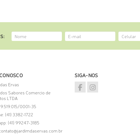
S:
 CONOSCO
SIGA-NOS
 das Ervas
 dos Sabores Comercio de
tos LTDA
09.519.015/0001-35
e: (41) 3382-1722
app:
(41) 99247-3185
contato@jardimdaservas.com.br