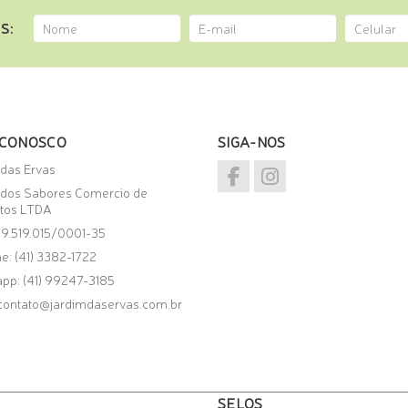
S:
 CONOSCO
SIGA-NOS
 das Ervas
 dos Sabores Comercio de
tos LTDA
09.519.015/0001-35
e: (41) 3382-1722
app:
(41) 99247-3185
contato@jardimdaservas.com.br
SELOS