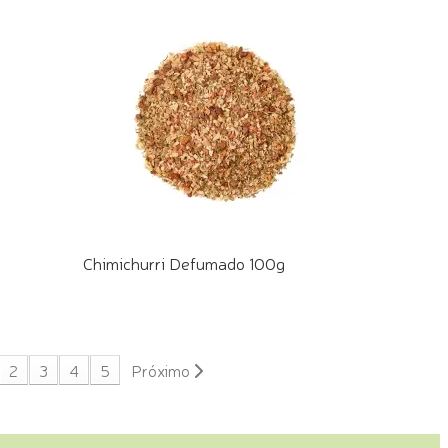
Chimichurri Defumado 100g
COMPRE PELO WHATSAPP
2
3
4
5
Próximo