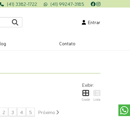
(41) 3382-1722
(41) 99247-3185
Entrar
log
Contato
Exibir:
Grade
Lista
2
3
4
5
Próximo