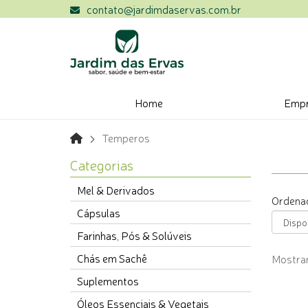
contato@jardimdaservas.com.br
Home
Emp
Temperos
Categorias
Mel & Derivados
Ordenad
Cápsulas
Farinhas, Pós & Solúveis
Chás em Sachê
Mostran
Suplementos
Óleos Essenciais & Vegetais