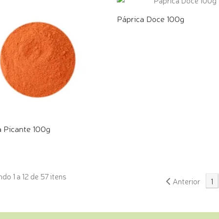
Páprica Doce 100g
COMPRE PELO WHATSAPP
a Picante 100g
E PELO WHATSAPP
do 1 a 12 de 57 itens
Anterior
1