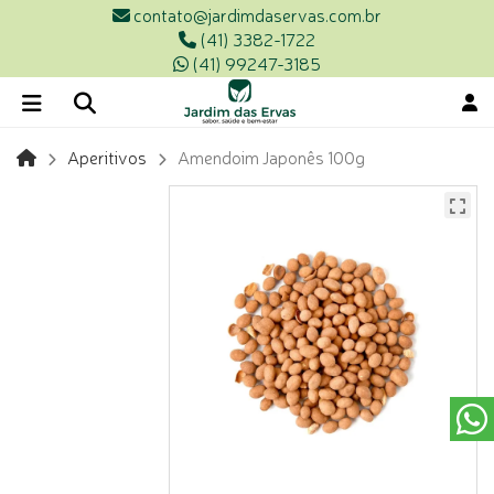
contato@jardimdaservas.com.br
(41) 3382-1722
(41) 99247-3185
Aperitivos
Amendoim Japonês 100g