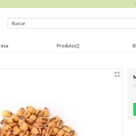
resa
Produtos
B
M
C