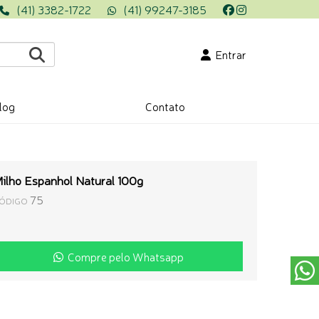
(41) 3382-1722
(41) 99247-3185
Entrar
log
Contato
ilho Espanhol Natural 100g
75
ÓDIGO
Compre pelo Whatsapp