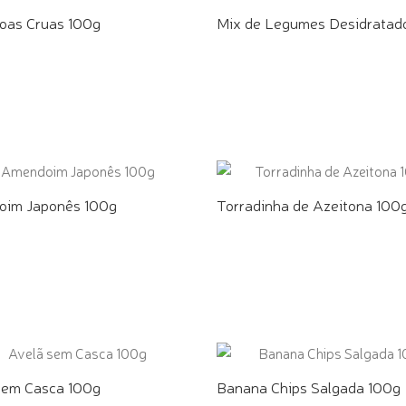
as Cruas 100g
Mix de Legumes Desidratad
E PELO WHATSAPP
COMPRE PELO WHATSAPP
im Japonês 100g
Torradinha de Azeitona 100
E PELO WHATSAPP
COMPRE PELO WHATSAPP
sem Casca 100g
Banana Chips Salgada 100g