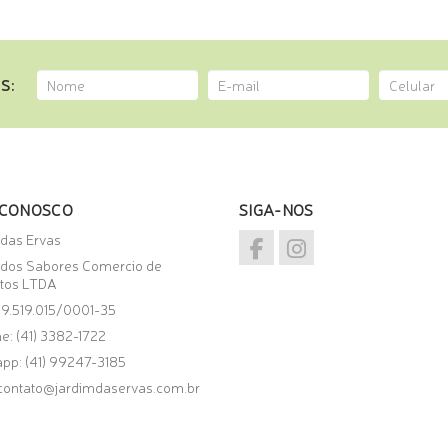
S:
 CONOSCO
SIGA-NOS
 das Ervas
 dos Sabores Comercio de
tos LTDA
09.519.015/0001-35
e: (41) 3382-1722
app:
(41) 99247-3185
contato@jardimdaservas.com.br