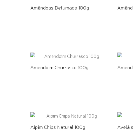
Amêndoas Defumada 100g
Amêndo
COMPRE PELO WHATSAPP
COMPR
Amendoim Churrasco 100g
Amendo
COMPRE PELO WHATSAPP
COMPR
Aipim Chips Natural 100g
Avelã 