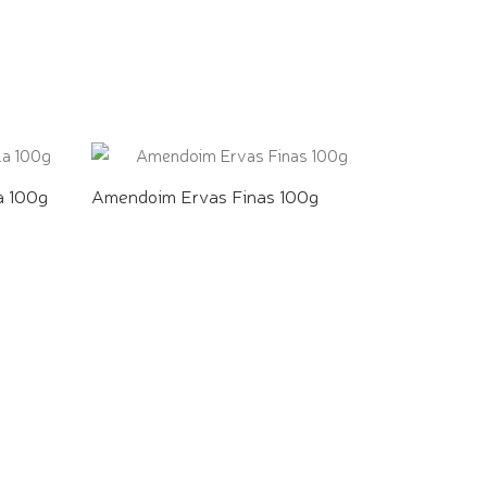
COMPRE PELO WHATSAPP
a 100g
Amendoim Ervas Finas 100g
COMPRE PELO WHATSAPP