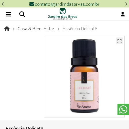
contato@jardimdaservas.com.br
Casa & Bem-Estar
Essência Delicatê
Essência Delicatê