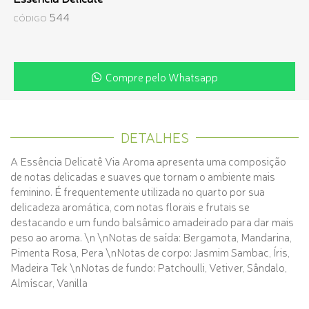
544
CÓDIGO
Compre pelo Whatsapp
DETALHES
A Essência Delicatê Via Aroma apresenta uma composição
de notas delicadas e suaves que tornam o ambiente mais
feminino. É frequentemente utilizada no quarto por sua
delicadeza aromática, com notas florais e frutais se
destacando e um fundo balsâmico amadeirado para dar mais
peso ao aroma. \n \nNotas de saída: Bergamota, Mandarina,
Pimenta Rosa, Pera \nNotas de corpo: Jasmim Sambac, Íris,
Madeira Tek \nNotas de fundo: Patchoulli, Vetiver, Sândalo,
Almíscar, Vanilla