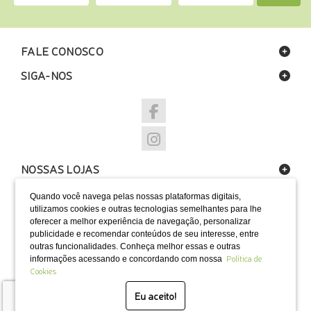
FALE CONOSCO
SIGA-NOS
NOSSAS LOJAS
FORMAS DE PAGAMENTO
Quando você navega pelas nossas plataformas digitais,
utilizamos cookies e outras tecnologias semelhantes para lhe
oferecer a melhor experiência de navegação, personalizar
publicidade e recomendar conteúdos de seu interesse, entre
outras funcionalidades. Conheça melhor essas e outras
Política de
informações acessando e concordando com nossa
SELOS
Cookies
Eu aceito!
Desenvolvido por Bruc Internet