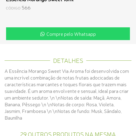
566
CÓDIGO
Compre pelo Whatsapp
DETALHES
A Essência Morango Sweet Via Aroma foi desenvolvida com
uma incrível combinação de notas frutais adocicadas de
características marcantes e toques florais que trazem mais
suavidade. É um aroma envolvente e sensual, ideal para criar
um ambiente sedutor. \n \nNotas de saída: Maçã, Amora,
Banana, Pêssego \n \nNotas de corpo: Rosa, Violeta,
Jasmim, Framboesa \n \nNotas de fundo: Musk, Sândalo,
Baunilha
29 OUTROS PRODUTOS NA MESMA