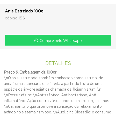
Anis Estrelado 100g
155
CÓDIGO
Compre pelo Whatsapp
DETALHES
Preço & Embalagem de 100gr
\nO anis-estrelado, também conhecido como estrela-de-
anis, é uma especiaria que é feita a partir do fruto de uma
espécie de árvore asiática chamada de Ilicium verum. \n
\nPossui efeito: \nAntisséptico, Antibacteriano, Anti-
inflamatório: Ação contra vários tipos de micro-organismos
\nCalmante: o que promove a sensação de relaxamento,
agindo no sistema nervoso. \nAuxilia na Digestão: o consumo