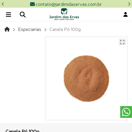
contato@jardimdaservas.com.br
Especiarias
Canela Pó 100g
Canela Pó 100g