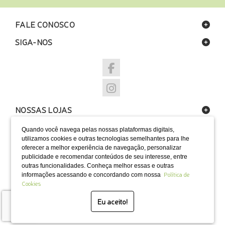
FALE CONOSCO
SIGA-NOS
NOSSAS LOJAS
FORMAS DE PAGAMENTO
Quando você navega pelas nossas plataformas digitais,
utilizamos cookies e outras tecnologias semelhantes para lhe
oferecer a melhor experiência de navegação, personalizar
publicidade e recomendar conteúdos de seu interesse, entre
outras funcionalidades. Conheça melhor essas e outras
Política de
informações acessando e concordando com nossa
SELOS
Cookies
Eu aceito!
Desenvolvido por Bruc Internet