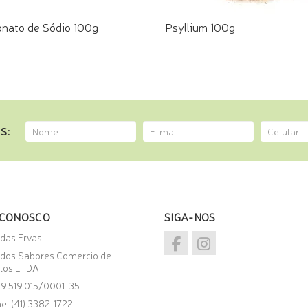
onato de Sódio 100g
Psyllium 100g
E PELO WHATSAPP
COMPRE PELO WHATSAPP
S:
 CONOSCO
SIGA-NOS
 das Ervas
 dos Sabores Comercio de
tos LTDA
09.519.015/0001-35
e: (41) 3382-1722