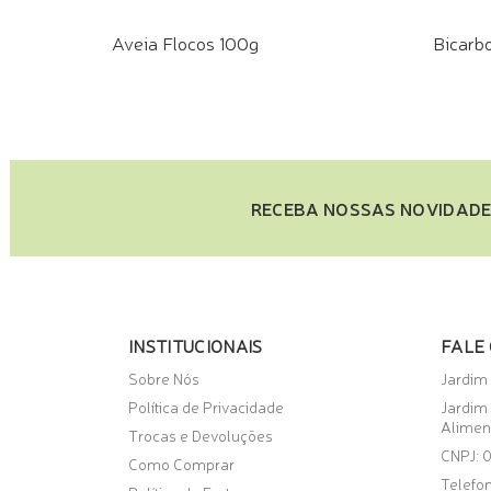
Aveia Flocos 100g
Bicarb
COMPRE PELO WHATSAPP
COMPR
RECEBA NOSSAS NOVIDADE
INSTITUCIONAIS
FALE
Sobre Nós
Jardim
Política de Privacidade
Jardim
Alimen
Trocas e Devoluções
CNPJ: 
Como Comprar
Telefon