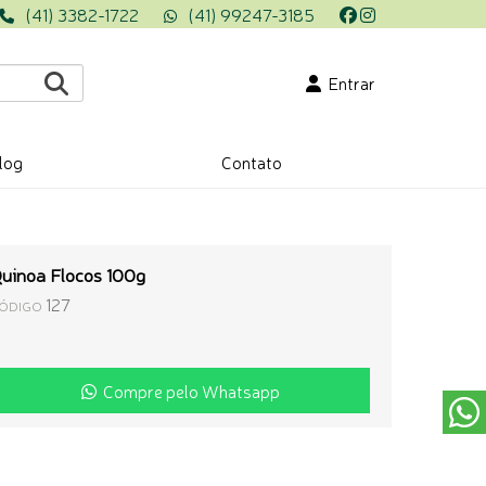
(41) 3382-1722
(41) 99247-3185
Entrar
log
Contato
uinoa Flocos 100g
127
ÓDIGO
Compre pelo Whatsapp