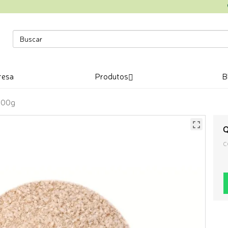
resa
Produtos
B
100g
Q
C