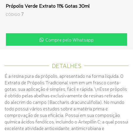
Própolis Verde Extrato 11% Gotas 30ml
7
CÓDIGO
Compre pelo Whatsapp
DETALHES
É a resina pura da própolis, apresentado na forma líquida. O
Extrato de Própolis Tradicional vem em um frasco conta-
gotas, sua aplicação é simples, fácil e rápida. \nEsse própolis
é obtido pelas abelhas exclusivamente de resinas retiradas
do alecrim do campo (Baccharis dracunculifolia). No mundo
todo possui vários estudos sobre a matéria prima e
comprovação de sua eficácia. Possui em sua composição
química ácidos fenólicos, incluindo o Artepillin C; a qual possui
excelente atividade antioxidante, antimicrobiana e