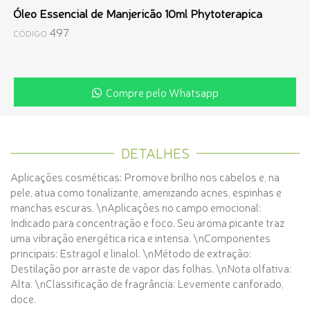
Óleo Essencial de Manjericão 10ml Phytoterapica
497
CÓDIGO
Compre pelo Whatsapp
DETALHES
Aplicações cosméticas: Promove brilho nos cabelos e, na
pele, atua como tonalizante, amenizando acnes, espinhas e
manchas escuras. \nAplicações no campo emocional:
Indicado para concentração e foco. Seu aroma picante traz
uma vibração energética rica e intensa. \nComponentes
principais: Estragol e linalol. \nMétodo de extração:
Destilação por arraste de vapor das folhas. \nNota olfativa:
Alta. \nClassificação de fragrância: Levemente canforado,
doce.