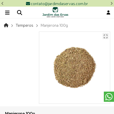
contato@jardimdaservas.com.br
Temperos
Manjerona 100g
Manjerona 100g