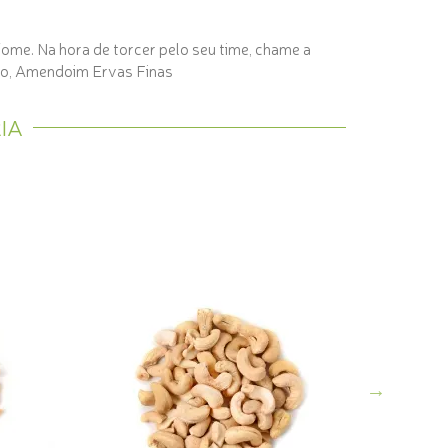
fome. Na hora de torcer pelo seu time, chame a
o, Amendoim Ervas Finas
IA
Castanha
COMPRE