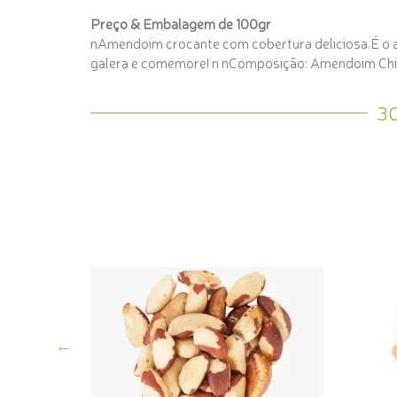
Preço & Embalagem de 100gr
nAmendoim crocante com cobertura deliciosa.É o ape
galera e comemore! n nComposição: Amendoim Ch
3
g