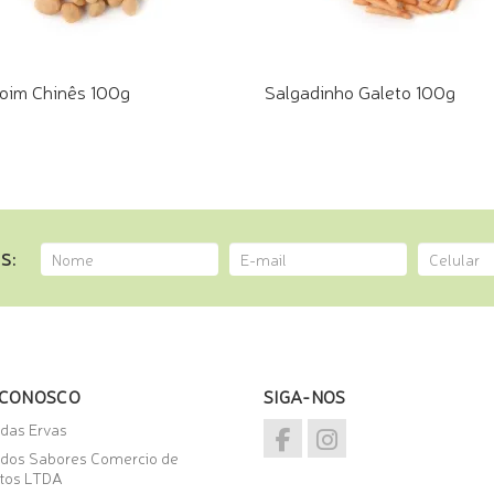
im Chinês 100g
Salgadinho Galeto 100g
E PELO WHATSAPP
COMPRE PELO WHATSAPP
S:
 CONOSCO
SIGA-NOS
 das Ervas
 dos Sabores Comercio de
tos LTDA