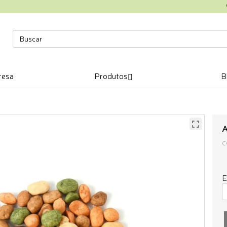
resa
Produtos
B
A
C
E