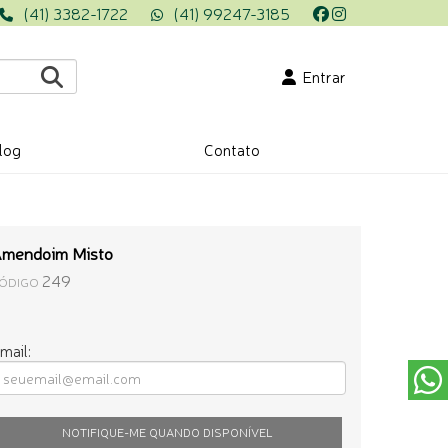
(41) 3382-1722
(41) 99247-3185
Entrar
log
Contato
mendoim Misto
249
ÓDIGO
mail:
NOTIFIQUE-ME QUANDO DISPONÍVEL