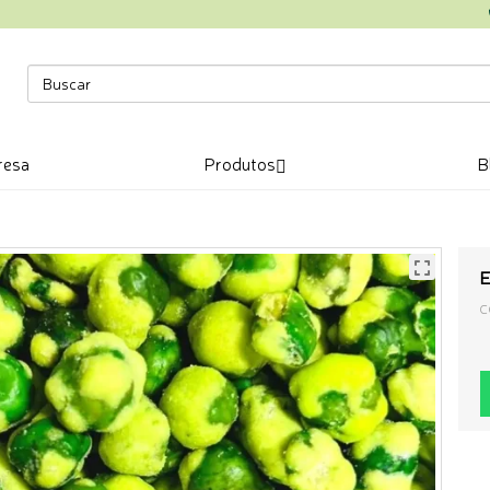
resa
Produtos
B
E
C