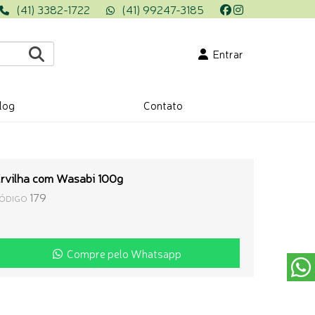
(41) 3382-1722
(41) 99247-3185
Entrar
log
Contato
rvilha com Wasabi 100g
179
ÓDIGO
Compre pelo Whatsapp