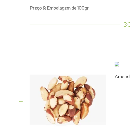
Preço & Embalagem de 100gr
3
g
Amendo
COMPR