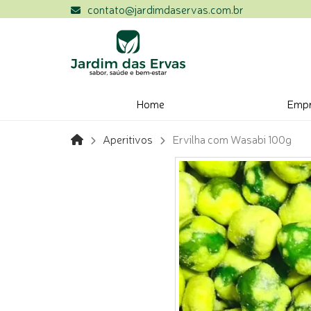
contato@jardimdaservas.com.br
Home
Emp
Aperitivos
Ervilha com Wasabi 100g