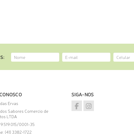
S:
 CONOSCO
SIGA-NOS
 das Ervas
 dos Sabores Comercio de
tos LTDA
09.519.015/0001-35
e: (41) 3382-1722