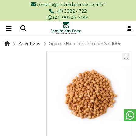
contato@jardimdaservas.com.br
(41) 3382-1722
(41) 99247-3185
Aperitivos
Grão de Bico Torrado com Sal 100g