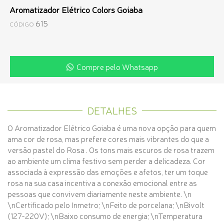
Aromatizador Elétrico Colors Goiaba
615
CÓDIGO
Compre pelo Whatsapp
DETALHES
O Aromatizador Elétrico Goiaba é uma nova opção para quem
ama cor de rosa, mas prefere cores mais vibrantes do que a
versão pastel do Rosa . Os tons mais escuros de rosa trazem
ao ambiente um clima festivo sem perder a delicadeza. Cor
associada à expressão das emoções e afetos, ter um toque
rosa na sua casa incentiva a conexão emocional entre as
pessoas que convivem diariamente neste ambiente. \n
\nCertificado pelo Inmetro; \nFeito de porcelana; \nBivolt
(127-220V); \nBaixo consumo de energia; \nTemperatura