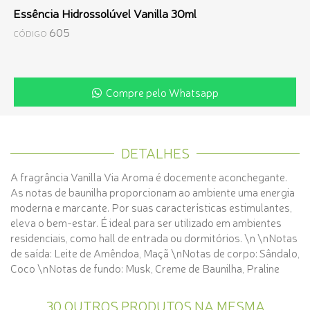
Essência Hidrossolúvel Vanilla 30ml
605
CÓDIGO
Compre pelo Whatsapp
DETALHES
A fragrância Vanilla Via Aroma é docemente aconchegante.
As notas de baunilha proporcionam ao ambiente uma energia
moderna e marcante. Por suas características estimulantes,
eleva o bem-estar. É ideal para ser utilizado em ambientes
residenciais, como hall de entrada ou dormitórios. \n \nNotas
de saída: Leite de Amêndoa, Maçã \nNotas de corpo: Sândalo,
Coco \nNotas de fundo: Musk, Creme de Baunilha, Praline
30 OUTROS PRODUTOS NA MESMA