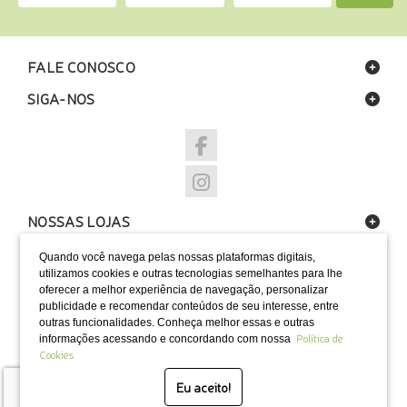
FALE CONOSCO
SIGA-NOS
NOSSAS LOJAS
FORMAS DE PAGAMENTO
Quando você navega pelas nossas plataformas digitais,
utilizamos cookies e outras tecnologias semelhantes para lhe
oferecer a melhor experiência de navegação, personalizar
publicidade e recomendar conteúdos de seu interesse, entre
outras funcionalidades. Conheça melhor essas e outras
Política de
informações acessando e concordando com nossa
SELOS
Cookies
Eu aceito!
Desenvolvido por Bruc Internet