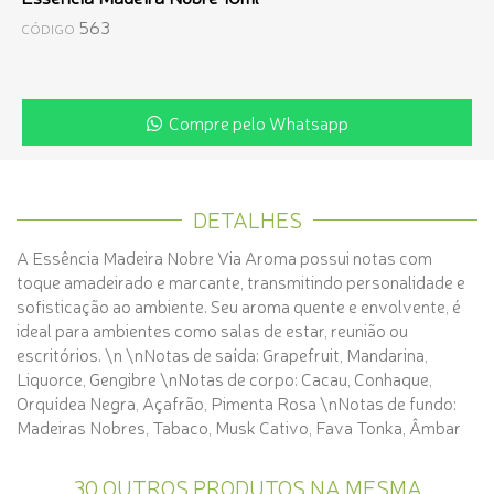
563
CÓDIGO
Compre pelo Whatsapp
DETALHES
A Essência Madeira Nobre Via Aroma possui notas com
toque amadeirado e marcante, transmitindo personalidade e
sofisticação ao ambiente. Seu aroma quente e envolvente, é
ideal para ambientes como salas de estar, reunião ou
escritórios. \n \nNotas de saída: Grapefruit, Mandarina,
Liquorce, Gengibre \nNotas de corpo: Cacau, Conhaque,
Orquídea Negra, Açafrão, Pimenta Rosa \nNotas de fundo:
Madeiras Nobres, Tabaco, Musk Cativo, Fava Tonka, Âmbar
30 OUTROS PRODUTOS NA MESMA