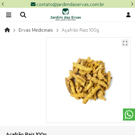
contato@jardimdaservas.com.br
Ervas Medicinais
Açafrão Raiz 100g
Açafrão Raiz 100g