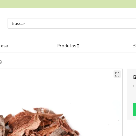
resa
Produtos
B
g
B
C