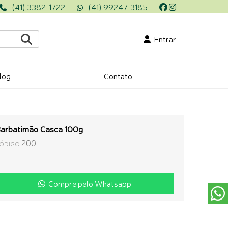
(41) 3382-1722
(41) 99247-3185
Entrar
log
Contato
arbatimão Casca 100g
200
ÓDIGO
Compre pelo Whatsapp