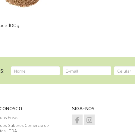
oce 100g
E PELO WHATSAPP
S:
 CONOSCO
SIGA-NOS
 das Ervas
 dos Sabores Comercio de
tos LTDA