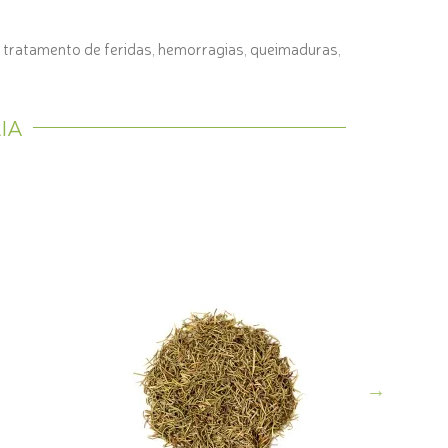
 o tratamento de feridas, hemorragias, queimaduras,
IA
Erva Pas
COMPRE