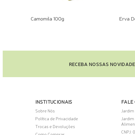
Camomila 100g
Erva D
COMPRE PELO WHATSAPP
COMPR
RECEBA NOSSAS NOVIDADE
INSTITUCIONAIS
FALE
Sobre Nós
Jardim
Política de Privacidade
Jardim
Alimen
Trocas e Devoluções
CNPJ: 
Como Comprar