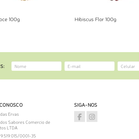
oce 100g
Hibiscus Flor 100g
E PELO WHATSAPP
COMPRE PELO WHATSAPP
S:
 CONOSCO
SIGA-NOS
 das Ervas
 dos Sabores Comercio de
tos LTDA
09.519.015/0001-35