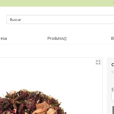
resa
Produtos
B
C
C
E