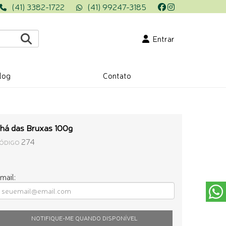
(41) 3382-1722
(41) 99247-3185
Entrar
log
Contato
há das Bruxas 100g
274
ÓDIGO
mail:
NOTIFIQUE-ME QUANDO DISPONÍVEL