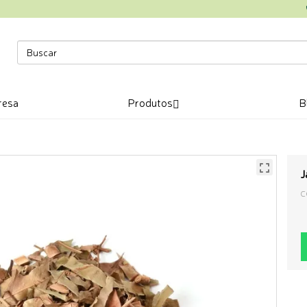
resa
Produtos
B
J
C