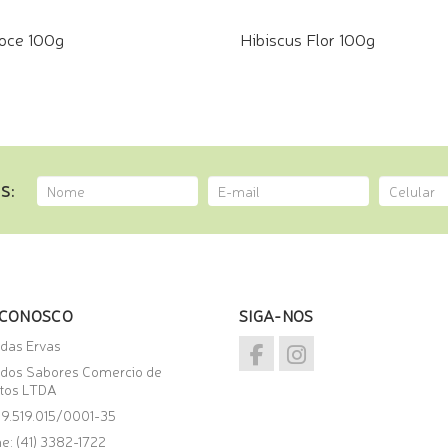
oce 100g
Hibiscus Flor 100g
E PELO WHATSAPP
COMPRE PELO WHATSAPP
S:
 CONOSCO
SIGA-NOS
 das Ervas
 dos Sabores Comercio de
tos LTDA
09.519.015/0001-35
e: (41) 3382-1722