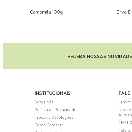
Camomila 100g
Erva D
COMPRE PELO WHATSAPP
COMPR
RECEBA NOSSAS NOVIDADE
INSTITUCIONAIS
FALE
Sobre Nós
Jardim
Política de Privacidade
Jardim
Alimen
Trocas e Devoluções
CNPJ: 
Como Comprar
Telefon