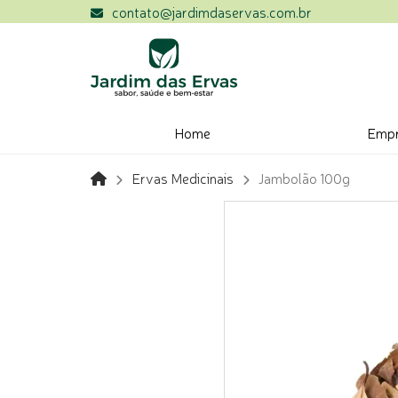
contato@jardimdaservas.com.br
Home
Emp
Ervas Medicinais
Jambolão 100g