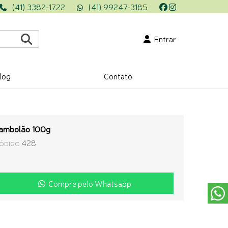
(41) 3382-1722
(41) 99247-3185
Entrar
log
Contato
ambolão 100g
428
ÓDIGO
Compre pelo Whatsapp