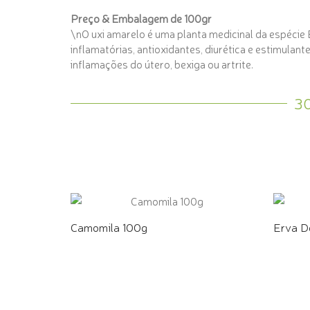
Preço & Embalagem de 100gr
\nO uxi amarelo é uma planta medicinal da espécie 
inflamatórias, antioxidantes, diurética e estimulan
inflamações do útero, bexiga ou artrite.
3
Camomila 100g
Erva D
COMPRE PELO WHATSAPP
COMPR