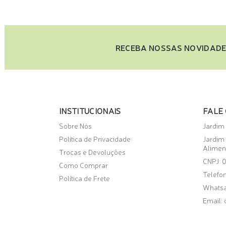
COMPRE PELO WHATSAPP
COMPR
RECEBA NOSSAS NOVIDADE
INSTITUCIONAIS
FALE
Sobre Nós
Jardim
Política de Privacidade
Jardim
Alimen
Trocas e Devoluções
CNPJ: 
Como Comprar
Telefon
Política de Frete
Whats
Email: