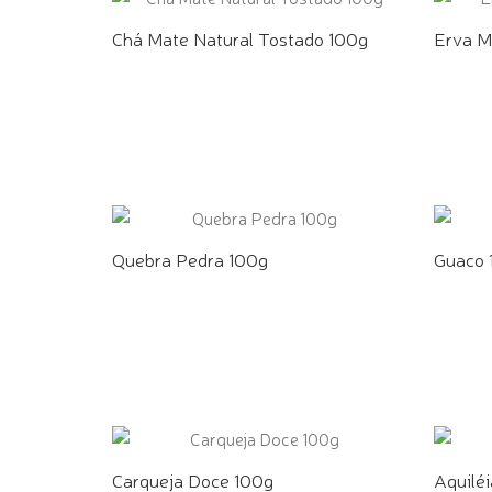
Chá Mate Natural Tostado 100g
Erva M
COMPRE PELO WHATSAPP
COMPR
Quebra Pedra 100g
Guaco 
COMPRE PELO WHATSAPP
COMPR
Carqueja Doce 100g
Aquilé