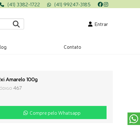
(41) 3382-1722
(41) 99247-3185
Entrar
log
Contato
xi Amarelo 100g
467
ÓDIGO
Compre pelo Whatsapp