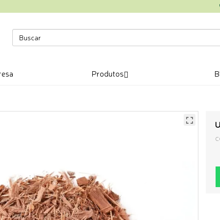
resa
Produtos
B
U
C