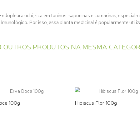
Endopleura uchi, rica em taninos, saponinas e cumarinas, especial
te imunológico. Por isso, essa planta medicinal é popularmente uti
0 OUTROS PRODUTOS NA MESMA CATEGOR
oce 100g
Hibiscus Flor 100g
E PELO WHATSAPP
COMPRE PELO WHATSAPP