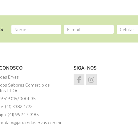
E PELO WHATSAPP
S:
 CONOSCO
SIGA-NOS
 das Ervas
 dos Sabores Comercio de
tos LTDA
09.519.015/0001-35
e: (41) 3382-1722
app:
(41) 99247-3185
contato@jardimdaservas.com.br