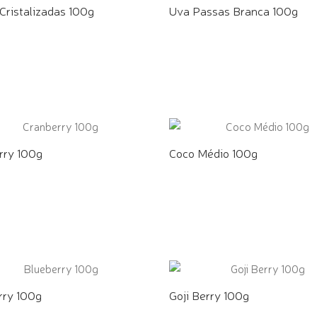
Cristalizadas 100g
Uva Passas Branca 100g
E PELO WHATSAPP
COMPRE PELO WHATSAPP
rry 100g
Coco Médio 100g
E PELO WHATSAPP
COMPRE PELO WHATSAPP
rry 100g
Goji Berry 100g