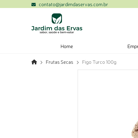
contato@jardimdaservas.com.br
Home
Emp
Frutas Secas
Figo Turco 100g