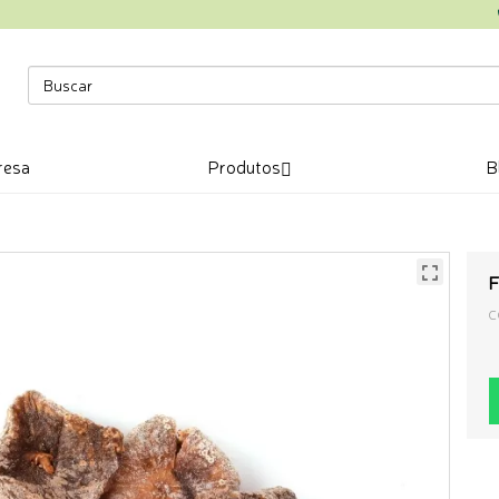
resa
Produtos
B
F
C