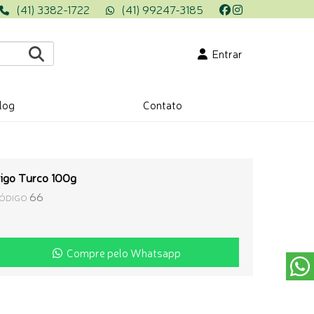
(41) 3382-1722
(41) 99247-3185
Entrar
log
Contato
igo Turco 100g
66
ÓDIGO
Compre pelo Whatsapp