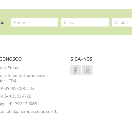
S:
 CONOSCO
SIGA-NOS
 das Ervas
 dos Sabores Comercio de
tos LTDA
09.519.015/0001-35
e: (41) 3382-1722
app:
(41) 99247-3185
contato@jardimdaservas.com.br