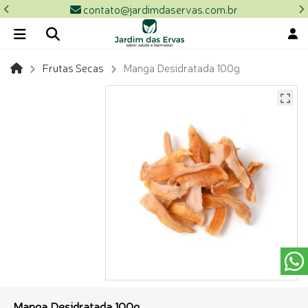
contato@jardimdaservas.com.br
Frutas Secas
Manga Desidratada 100g
Manga Desidratada 100g