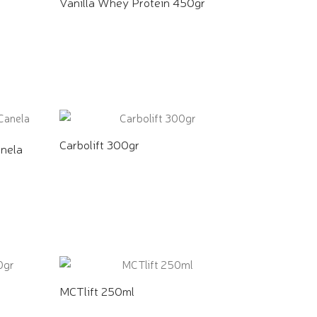
Vanilla Whey Protein 450gr
COMPRE PELO WHATSAPP
Carbolift 300gr
nela
COMPRE PELO WHATSAPP
MCTlift 250ml