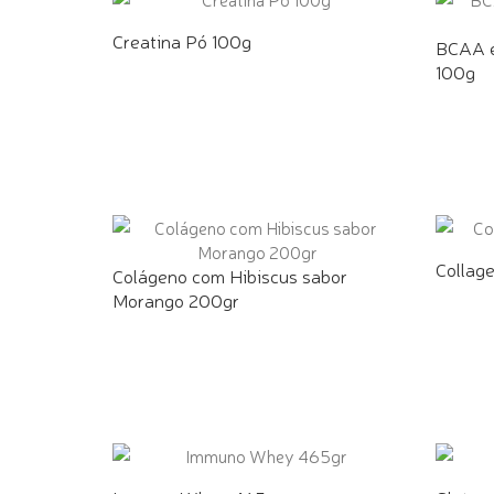
Creatina Pó 100g
BCAA e
100g
COMPRE PELO WHATSAPP
COMPR
Collag
Colágeno com Hibiscus sabor
Morango 200gr
COMPR
COMPRE PELO WHATSAPP