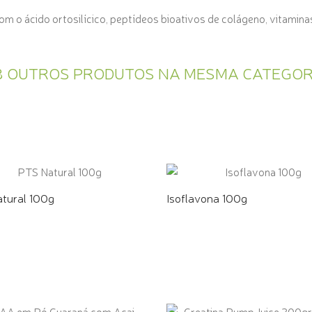
m o ácido ortosilícico, peptídeos bioativos de colágeno, vitaminas
8 OUTROS PRODUTOS NA MESMA CATEGOR
tural 100g
Isoflavona 100g
E PELO WHATSAPP
COMPRE PELO WHATSAPP