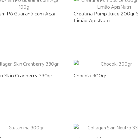
m Pó Guaraná com Açai
Creatina Pump Juice 200gr 
Limão ApisNutri
E PELO WHATSAPP
COMPRE PELO WHATSAPP
en Skin Cranberry 330gr
Chocoki 300gr
E PELO WHATSAPP
COMPRE PELO WHATSAPP