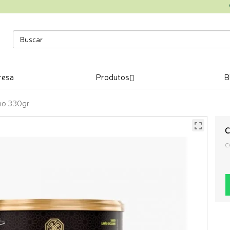
resa
Produtos
B
ano 330gr
C
C