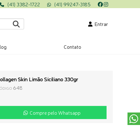
(41) 3382-1722
(41) 99247-3185
Entrar
log
Contato
ollagen Skin Limão Siciliano 330gr
648
ÓDIGO
Compre pelo Whatsapp