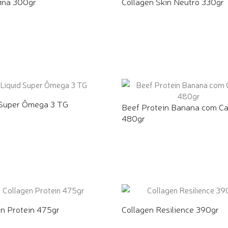
ina 300gr
Collagen Skin Neutro 330gr
E PELO WHATSAPP
COMPRE PELO WHATSAPP
 Super Ômega 3 TG
Beef Protein Banana com Ca
480gr
E PELO WHATSAPP
COMPRE PELO WHATSAPP
en Protein 475gr
Collagen Resilience 390gr