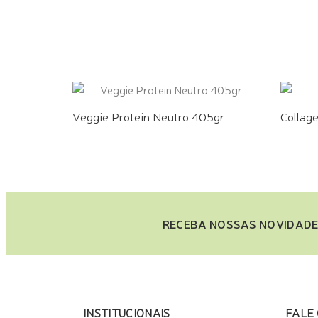
COMPRE PELO WHATSAPP
COMPR
Veggie Protein Neutro 405gr
Collag
COMPRE PELO WHATSAPP
COMPR
RECEBA NOSSAS NOVIDADE
INSTITUCIONAIS
FALE