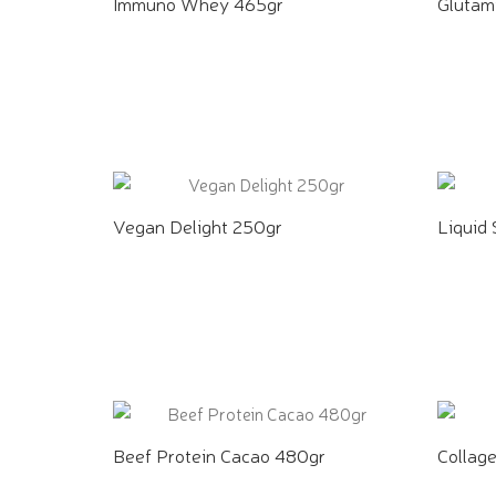
Immuno Whey 465gr
Glutam
COMPRE PELO WHATSAPP
COMPR
Vegan Delight 250gr
Liquid
COMPRE PELO WHATSAPP
COMPR
Beef Protein Cacao 480gr
Collag