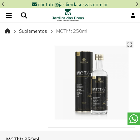
contato@jardimdaservas.com.br
Suplementos
MCTlift 250ml
MCTlift 250ml