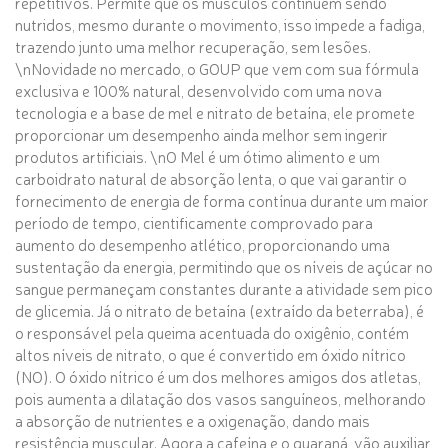
repetitivos. Permite que os músculos continuem sendo
nutridos, mesmo durante o movimento, isso impede a fadiga,
trazendo junto uma melhor recuperação, sem lesões.
\nNovidade no mercado, o GOUP que vem com sua fórmula
exclusiva e 100% natural, desenvolvido com uma nova
tecnologia e a base de mel e nitrato de betaína, ele promete
proporcionar um desempenho ainda melhor sem ingerir
produtos artificiais. \nO Mel é um ótimo alimento e um
carboidrato natural de absorção lenta, o que vai garantir o
fornecimento de energia de forma contínua durante um maior
período de tempo, cientificamente comprovado para
aumento do desempenho atlético, proporcionando uma
sustentação da energia, permitindo que os níveis de açúcar no
sangue permaneçam constantes durante a atividade sem pico
de glicemia. Já o nitrato de betaína (extraído da beterraba), é
o responsável pela queima acentuada do oxigênio, contém
altos níveis de nitrato, o que é convertido em óxido nítrico
(NO). O óxido nítrico é um dos melhores amigos dos atletas,
pois aumenta a dilatação dos vasos sanguíneos, melhorando
a absorção de nutrientes e a oxigenação, dando mais
resistência muscular. Agora a cafeína e o guaraná, vão auxiliar